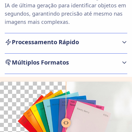
IA de última geração para identificar objetos em
segundos, garantindo precisão até mesmo nas
imagens mais complexas.
Processamento Rápido
Não é necessário instalar programas. O
Múltiplos Formatos
processo é 100% online: faça upload da imagem,
aplique o remover fundo de imagem, visualize o
Aceitamos os principais tipos de arquivo (JPG,
resultado e baixe instantaneamente.
PNG, JPEG, entre outros) para tornar sua
experiência simples e universal. O removedor de
fundo se adapta à sua necessidade.